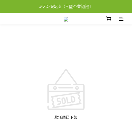
A+B搭配免費爆米花帶回家！在家就能喝「福吉茶」
🎉2026榮獲《B型企業認證》
A+B搭配免費爆米花帶回家！在家就能喝「福吉茶」
此活動已下架