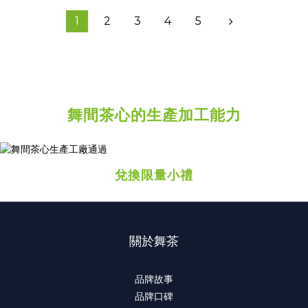
1
2
3
4
5
舞間茶心的生產加工能力
prev
next
兌換限量小禮
關於舞茶
品牌故事
品牌口碑