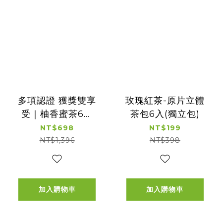
多項認證 獲獎雙享
玫瑰紅茶-原片立體
受｜柚香蜜茶6入
茶包6入(獨立包)
x2+紅玉爆米花
NT$698
NT$199
x3+紙袋x1
NT$1,396
NT$398
加入購物車
加入購物車