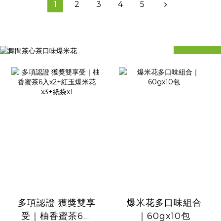
1
2
3
4
5
prev
next
prev
next
多項認證 獲獎雙享
爆米花多口味組合
受｜柚香蜜茶6入
｜60gx10包