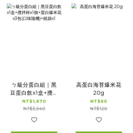
ㄅ級分蛋白組｜黑
高蛋白海苔爆米花
豆蛋白飲x1盒+攪拌
20g
杯x1個+蛋白爆米花
NT$1,670
NT$60
x3包(口味隨機)+紙
NT$3,340
NT$120
袋x1