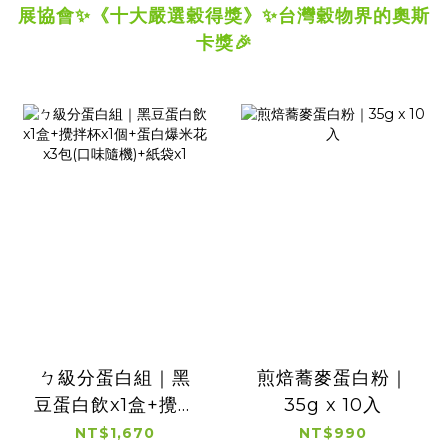
展協會✨️
《十大嚴選穀得獎》✨️台灣穀物界的奧斯
卡獎🎉
ㄅ級分蛋白組｜黑
煎焙蕎麥蛋白粉｜
豆蛋白飲x1盒+攪拌
35g x 10入
杯x1個+蛋白爆米花
NT$1,670
NT$990