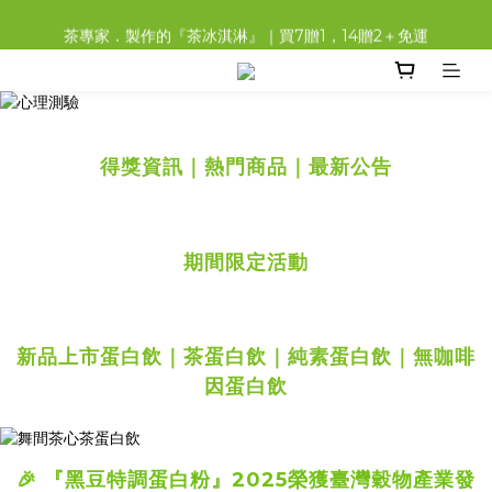
茶專家．製作的『茶冰淇淋』｜買7贈1，14贈2＋免運
A+B搭配免費爆米花帶回家！在家就能喝「福吉茶」
🎉2026榮獲《B型企業認證》
A+B搭配免費爆米花帶回家！在家就能喝「福吉茶」
得獎資訊｜熱門商品｜最新公告
prev
next
期間限定活動
prev
next
新品上市蛋白飲｜茶蛋白飲｜純素蛋白飲｜無咖啡
因蛋白飲
🎉 『黑豆特調蛋白粉』2025榮獲臺灣穀物產業發