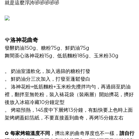
就是這麼浮誇🤣🤣🤣🤣🤣
🌹
洛神花曲奇
發酵奶油150g、糖粉75g、鮮奶油75g
舞間茶心洛神花粉15g、低筋麵粉185g、玉米粉30g
。 奶油室溫軟化，加入過篩的糖粉打發
。 鮮奶油分三次加入，打發至蓬鬆發白
。 洛神花粉+低筋麵粉+玉米粉先攪拌均勻，再過篩至奶油
裡，翻拌至無乾粉，裝入裱花袋（裝兩層）開始擠花，擠好
後放入冰箱冷藏10分鐘定型
。 烤箱預熱，145度中下層烤13分鐘，有點快要上色時上面
架烤網蓋鋁箔紙，不要直接蓋到曲奇，再烤15分鐘左右
✿
每家烤箱溫度不同
，擠出來的曲奇厚度也不一樣，
請自行