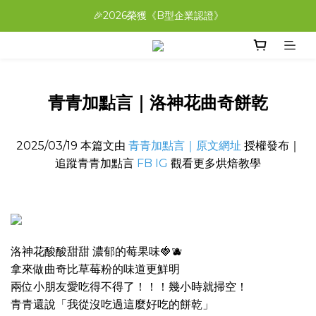
A+B搭配免費爆米花帶回家！在家就能喝「福吉茶」
🎉2026榮獲《B型企業認證》
A+B搭配免費爆米花帶回家！在家就能喝「福吉茶」
青青加點言｜洛神花曲奇餅乾
2025/03/19 本篇文由
青青加點言｜原文網址
授權發布｜
追蹤青青加點言
FB
IG
觀看更多烘焙教學
洛神花酸酸甜甜 濃郁的莓果味🍓🫐
拿來做曲奇比草莓粉的味道更鮮明
兩位小朋友愛吃得不得了！！！幾小時就掃空！
青青還說「我從沒吃過這麼好吃的餅乾」