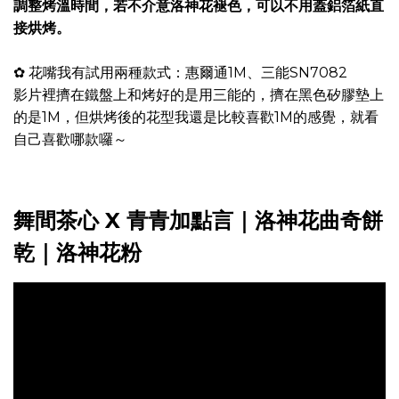
調整烤溫時間，若不介意洛神花褪色，可以不用蓋鋁箔紙直
接烘烤。
✿ 花嘴我有試用兩種款式：惠爾通1M、三能SN7082
影片裡擠在鐵盤上和烤好的是用三能的，擠在黑色矽膠墊上
的是1M，但烘烤後的花型我還是比較喜歡1M的感覺，就看
自己喜歡哪款囉～
舞間茶心 X 青青加點言｜洛神花曲奇餅
乾｜洛神花粉