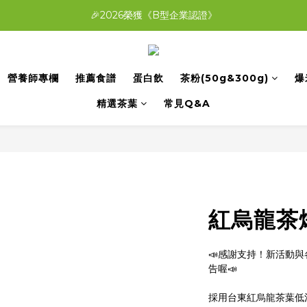
A+B搭配免費爆米花帶回家！在家就能喝「福吉茶」
🎉2026榮獲《B型企業認證》
A+B搭配免費爆米花帶回家！在家就能喝「福吉茶」
營養師專欄
推薦食譜
蛋白飲
茶粉(50g&300g)
爆
精選茶葉
常見Q&A
紅烏龍茶爆
📣感謝支持！新活動
告喔📣
採用台東紅烏龍茶葉低