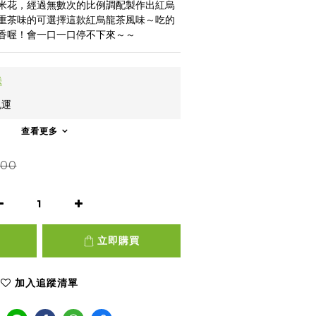
爆米花，經過無數次的比例調配製作出紅烏
重茶味的可選擇這款紅烏龍茶風味～吃的
香喔！會一口一口停不下來～～
送
免運
查看更多
00
立即購買
加入追蹤清單