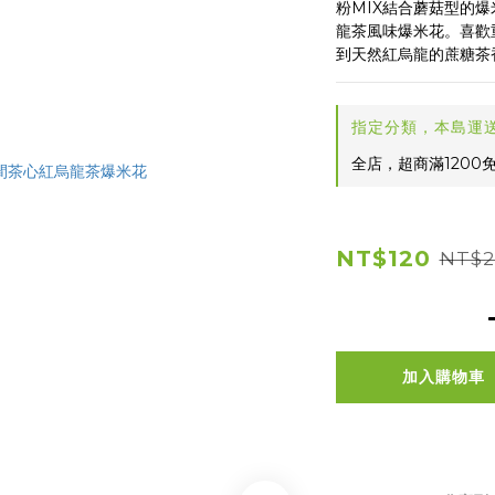
粉MIX結合蘑菇型的
龍茶風味爆米花。喜歡
到天然紅烏龍的蔗糖茶
指定分類，本島運
全店，超商滿1200
NT$120
NT$2
加入購物車