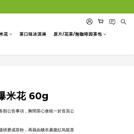
米花
茶口味冰淇淋
原片/花茶/無咖啡因茶包
立即購買
米花 60g
與各類公告事項，舞間茶心會統一於首頁公
溫研磨成茶粉，再藉由糖衣裹腹紅烏龍茶