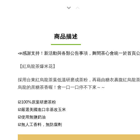
商品描述
📣感謝支持！新活動與各類公告事項，舞間茶心會統一於首頁公
【紅烏龍茶爆米花】
採用台東紅烏龍茶葉低溫研磨成茶粉，再藉由糖衣裹腹紅烏龍茶
烏龍的蔗糖茶香喔！會一口一口停不下來～～
☑️100%原葉研磨茶粉
☑️嚴選美國進口非基改玉米
☑️使用無鹽奶油
☑️無人工香料，無防腐劑